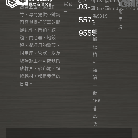
地址
傳
新
03-
信
service@cs-
電話
相
03-
喬盛五金，紮根新
─
真
竹
557-
箱
hardware.co
─
關
竹，專門提供不鏽鋼
─
縣
9319
─
557-
品
門窗與欄杆所需的關
新
牌
鍵配件。門鎖、鉸
9555
豐
鏈、門弓器、地鉸
鄉
鏈、欄杆用的彎頭、
松
固定座、管塞，以及
柏
現場施工不可或缺的
村
砂輪片、砂布輪、悍
福
燒耗材，都是我們的
陽
日常。
一
街
166
巷
23
號