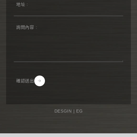
確認送出
Alternative:
DESGIN |
EG