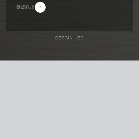
確認送出
Alternative:
DESGIN |
EG