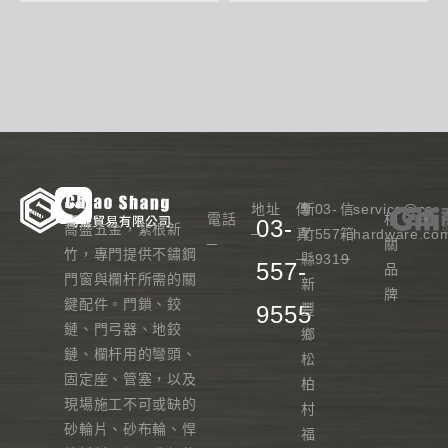
地址
傳
新
03-
信
service@cs-
電話
相
03-
喬盛五金，紮根新
─
真
竹
557-
箱
hardware.co
─
關
竹，專門提供不鏽鋼
─
縣
9319
─
557-
品
門窗與欄杆所需的關
新
牌
鍵配件。門鎖、鉸
9555
豐
鏈、門弓器、地鉸
鄉
鏈、欄杆用的彎頭、
松
固定座、管塞，以及
柏
現場施工不可或缺的
村
砂輪片、砂布輪、悍
福