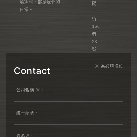
燒耗材，都是我們的
陽
日常。
一
街
166
巷
23
號
※ 為必填欄位
Contact