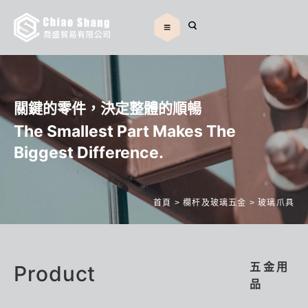
關鍵的零件，決定整體的順暢
The Smallest Part Makes The
Biggest Difference.
首頁
>
欄杆及玻璃五金
>
玻璃爪具
Product
五金用
品