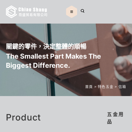
關鍵的零件，決定整體的順暢
The Smallest Part Makes The
Biggest Difference.
首頁
>
特色五金
>
信箱
Product
五金用
品