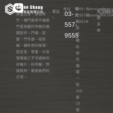
地址
傳
新
03-
信
service@cs-
電話
相
03-
喬盛五金，紮根新
─
真
竹
557-
箱
hardware.co
─
關
竹，專門提供不鏽鋼
─
縣
9319
─
557-
品
門窗與欄杆所需的關
新
牌
鍵配件。門鎖、鉸
9555
豐
鏈、門弓器、地鉸
鄉
鏈、欄杆用的彎頭、
松
固定座、管塞，以及
柏
現場施工不可或缺的
村
砂輪片、砂布輪、悍
福
燒耗材，都是我們的
陽
日常。
一
街
166
巷
23
號