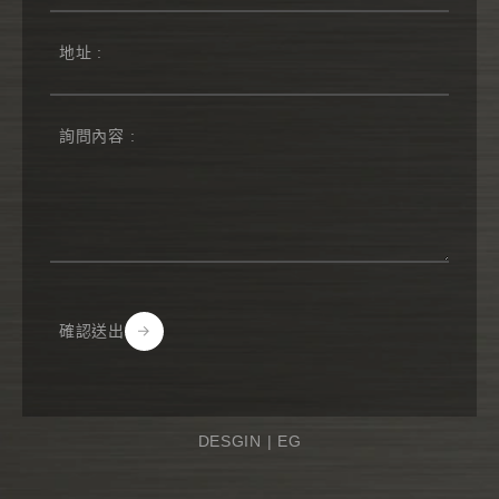
確認送出
Alternative:
DESGIN |
EG