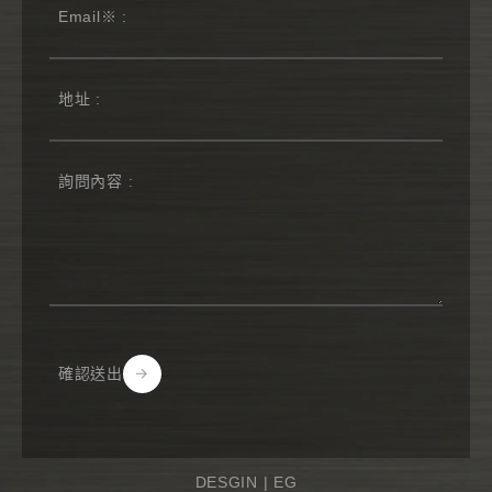
確認送出
Alternative:
DESGIN |
EG