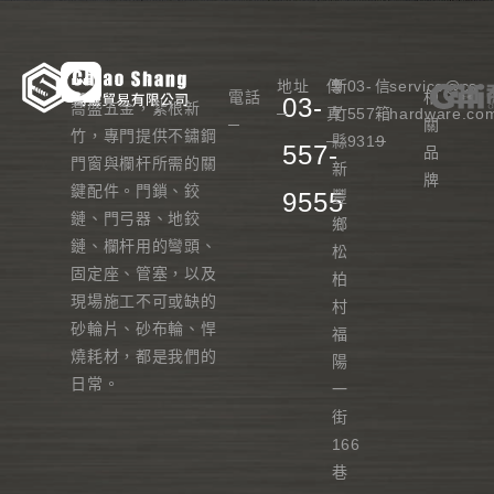
地址
傳
新
03-
信
service@cs-
電話
相
03-
喬盛五金，紮根新
─
真
竹
557-
箱
hardware.co
─
關
竹，專門提供不鏽鋼
─
縣
9319
─
557-
品
門窗與欄杆所需的關
新
牌
鍵配件。門鎖、鉸
9555
豐
鏈、門弓器、地鉸
鄉
鏈、欄杆用的彎頭、
松
固定座、管塞，以及
柏
現場施工不可或缺的
村
砂輪片、砂布輪、悍
福
燒耗材，都是我們的
陽
日常。
一
街
166
巷