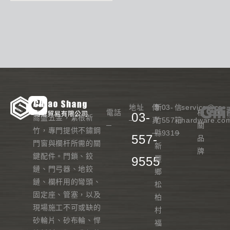
地址
傳
新
03-
信
service@cs-
電話
相
03-
喬盛五金，紮根新
─
真
竹
557-
箱
hardware.co
─
關
竹，專門提供不鏽鋼
─
縣
9319
─
557-
品
門窗與欄杆所需的關
新
牌
鍵配件。門鎖、鉸
9555
豐
鏈、門弓器、地鉸
鄉
鏈、欄杆用的彎頭、
松
固定座、管塞，以及
柏
現場施工不可或缺的
村
砂輪片、砂布輪、悍
福