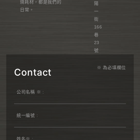
燒耗材，都是我們的
陽
日常。
一
街
166
巷
23
號
※ 為必填欄位
Contact