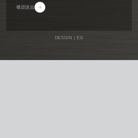
確認送出
Alternative:
DESGIN |
EG