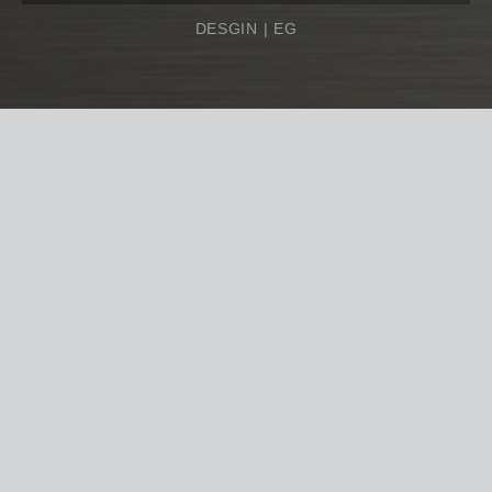
DESGIN |
EG