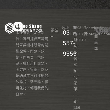
地址
傳
新
03-
信
service@cs-
電話
相
03-
喬盛五金，紮根新
─
真
竹
557-
箱
hardware.co
─
關
竹，專門提供不鏽鋼
─
縣
9319
─
557-
品
門窗與欄杆所需的關
新
牌
鍵配件。門鎖、鉸
9555
豐
鏈、門弓器、地鉸
鄉
鏈、欄杆用的彎頭、
松
固定座、管塞，以及
柏
現場施工不可或缺的
村
砂輪片、砂布輪、悍
福
燒耗材，都是我們的
陽
日常。
一
街
166