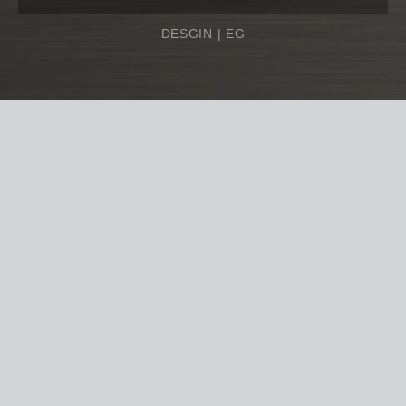
DESGIN |
EG