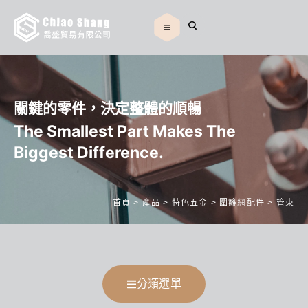
關鍵的零件，決定整體的順暢
The Smallest Part Makes The
Biggest Difference.
首頁
>
產品
>
特色五金
>
圍籬網配件
>
管束
分類選單