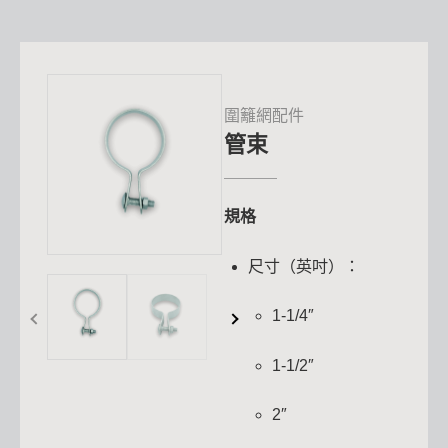
圍籬網配件
管束
規格
尺寸（英吋）：
1-1/4″
1-1/2″
2″