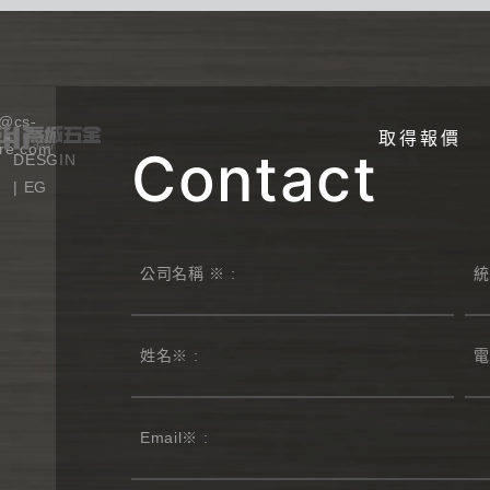
e@cs-
取得報價
re.com
Contact
DESGIN
|
EG