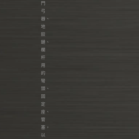
門
弓
器、
地
鉸
鏈、
欄
杆
用
的
彎
頭、
固
定
座、
管
塞，
以