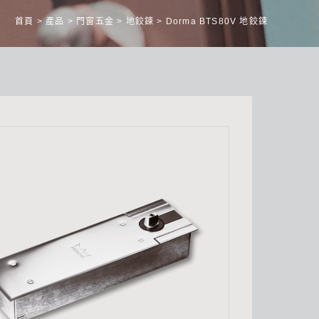
首頁
>
產品
>
門窗五金
>
地鉸鍊
>
Dorma BTS80V 地鉸鍊