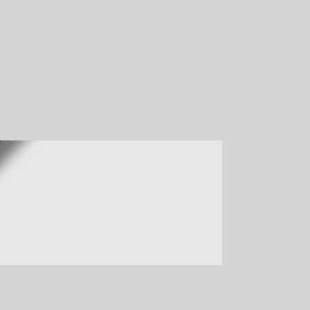
DR-650
地鉸鍊