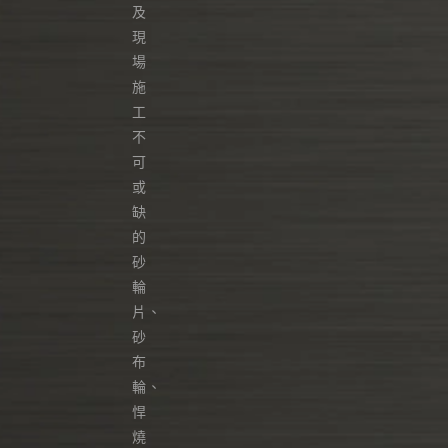
及
現
場
施
工
不
可
或
缺
的
砂
輪
片、
砂
布
輪、
悍
燒