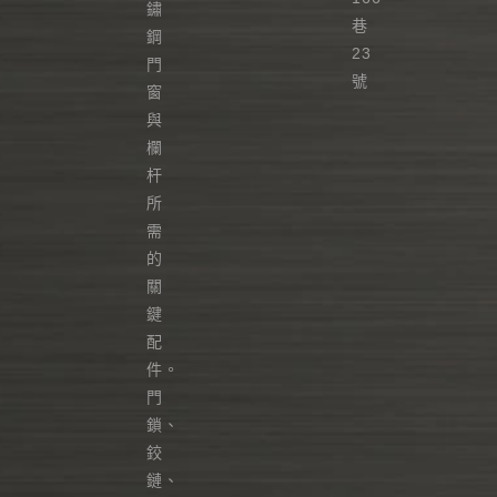
鏽
巷
鋼
23
門
號
窗
與
欄
杆
所
需
的
關
鍵
配
件。
門
鎖、
鉸
鏈、