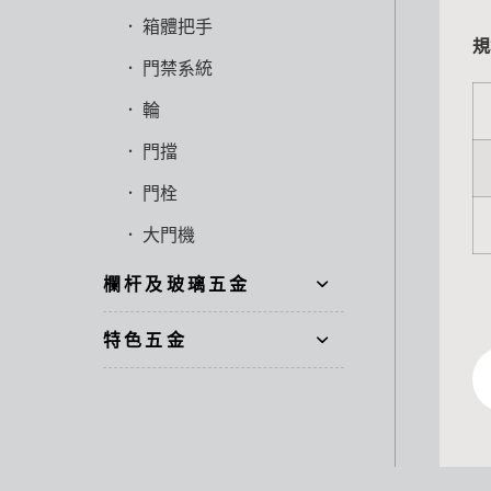
箱體把手
規
門禁系統
輪
門擋
門栓
大門機
欄杆及玻璃五金
特色五金